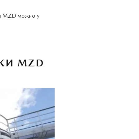
ки MZD можно у
КИ MZD