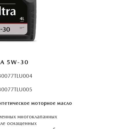
RA 5W-30
 830077TLU004
 830077TLU005
нтетическое моторное масло
менных многоклапанных
исле оснащенных