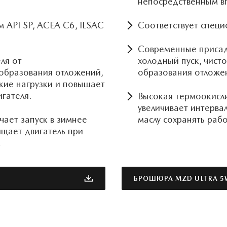
непосредственным в
 API SP, ACEA C6, ILSAC
Соответствует специ
Современные присад
ля от
холодный пуск, чисто
образования отложений,
образования отложе
кие нагрузки и повышает
гателя.
Высокая термоокисли
увеличивает интерва
чает запуск в зимнее
маслу сохранять рабо
щает двигатель при
а
БРОШЮРА MZD ULTRA 5