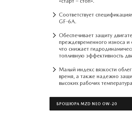
«старт – стоп».
Соответствует спецификациям
GF-6A.
Обеспечивает защиту двигате
преждевременного износа и 
что снижает гидродинамичес
топливную эффективность дви
Малый индекс вязкости облег
время, а также надежно защи
высоких рабочих температур
БРОШЮРА MZD NEO OW-20