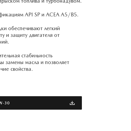
прыском топлива и турбонадувом.
фикациям API SP и ACEA A5/B5.
ки обеспечивают легкий
ту и защиту двигателя от
ний.
тельная стабильность
лы замены масла и позволяет
чие свойства.
W-30