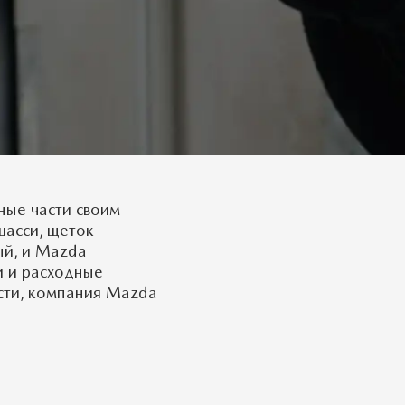
ные части своим
шасси, щеток
ый, и Mazda
и и расходные
ости, компания Mazda