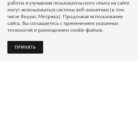
работы и улучшения пользовательского опыта на сайте
могут использоваться системы веб-аналитики (в том
числе Яндекс.Метрика). Продолжая использование
сайта, Вы соглашаетесь с применением указанных
технологий и размещением cookie-файлов.
ПРИНЯТЬ
Создавая свои автомобили все более быстрыми и
мощными, мы прикладываем огромные усилия и к
улучшению показателей их безопасности. Мы
стремимся предвосхитить любую опасность, которая
потенциально может возникнуть на дороге. Чтобы
Mazda приносила вам только наслаждение в дороге,
что бы не происходило вокруг.