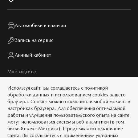
Вакансии
Мир Mazda
Дисконтная программа
Правовая информация
Автомобили в наличии
Запись на сервис
Личный кабинет
Мы в соцсетях
Используя сайт, вы
соглашаетесь
с
политикой
обработки данных
и использованием cookies вашего
браузера. Cookies можно отключить в любой момент в
© 2026
настройках браузера. Для обеспечения оптимальной
работы и улучшения пользовательского опыта на сайте
Обратная связь
Тест-драйв
могут использоваться системы веб-аналитики (в том
числе Яндекс.Метрика). Продолжая использование
Карта сайта
Условия
сайта, Вы соглашаетесь с применением указанных