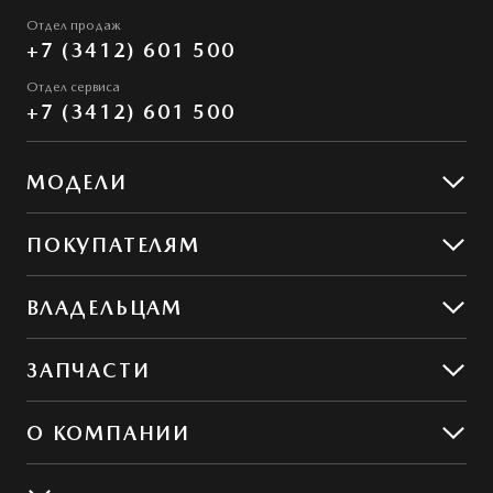
Отдел продаж
+7 (3412) 601 500
Отдел сервиса
+7 (3412) 601 500
МОДЕЛИ
Mazda CX-5
ПОКУПАТЕЛЯМ
Mazda CX-50
Предложения
ВЛАДЕЛЬЦАМ
Предложения по сервису
ЗАПЧАСТИ
Сервис и ремонт
Обслуживание
Гибкий сервис
О КОМПАНИИ
MZD Oil & Parts
Контакты